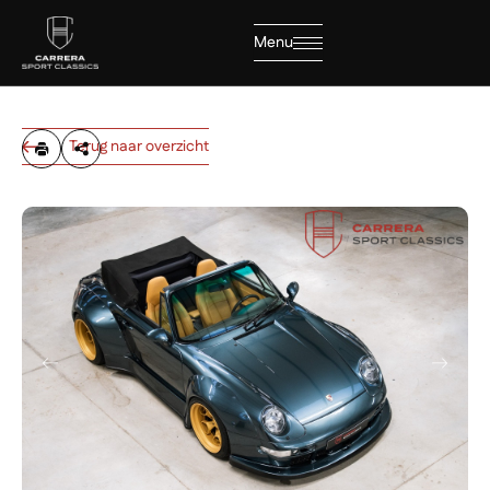
Menu
Sluiten
Terug naar overzicht
Home
Collectie
Diensten
Over ons