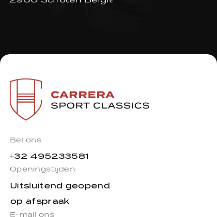
2900 Schoten België
Bel ons
+32 495233581
Openingstijden
Uitsluitend geopend
op afspraak
E-mail ons