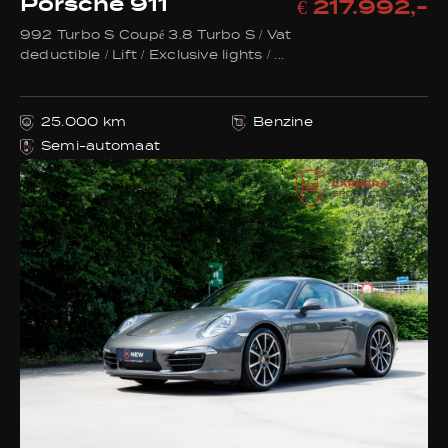
Porsche 911
€ 217.992,-
992 Turbo S Coupé 3.8 Turbo S / Vat
deductible / Lift / Exclusive lights / ...
25.000 km
Benzine
Semi-automaat