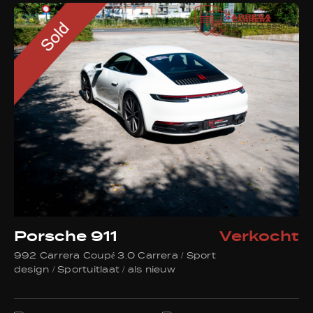
info@carrera-sport-classics.be
Adres
Sluizenstraat 45
2900 Schoten België
Openingstijden
Geopend op afspraak
Facebook
Instagram
WhatsApp
Porsche 911
Verkocht
992 Carrera Coupé 3.0 Carrera / Sport
design / Sportuitlaat / als nieuw