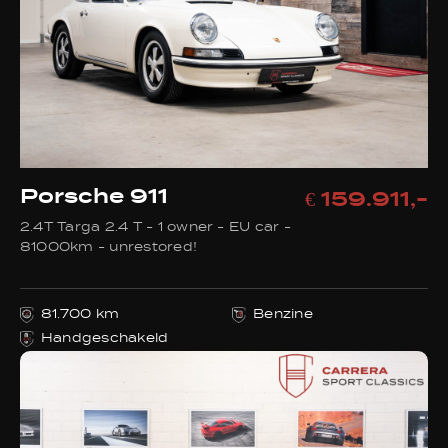
Porsche 911
€ 159.911,-
2.4T Targa 2.4 T - 1 owner - EU car -
81000km - unrestored!
81.700 km
Benzine
Handgeschakeld