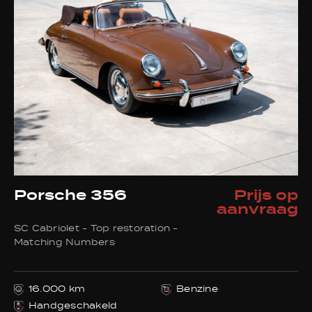
Benzine
31
Evenementen
Verkocht
Aanvraagformulier
Contact
Porsche 356
Prijs op
aanvraag
SC Cabriolet - Top restoration -
Bel ons
Matching Numbers
+32 495233581
16.000 km
Benzine
E-mail ons
Handgeschakeld