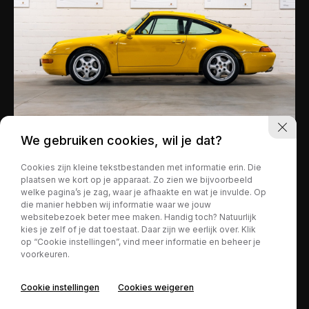
We gebruiken cookies, wil je dat?
Porsche 911
€ 99.500,-
Cookies zijn kleine tekstbestanden met informatie erin. Die
plaatsen we kort op je apparaat. Zo zien we bijvoorbeeld
993 Coupé varioram 3.6 Coupé
welke pagina’s je zag, waar je afhaakte en wat je invulde. Op
Tiptronic S - Speed yellow
die manier hebben wij informatie waar we jouw
websitebezoek beter mee maken. Handig toch? Natuurlijk
kies je zelf of je dat toestaat. Daar zijn we eerlijk over. Klik
op “Cookie instellingen”, vind meer informatie en beheer je
76.500 km
Benzine
voorkeuren.
Automaat
Cookie instellingen
Cookies weigeren