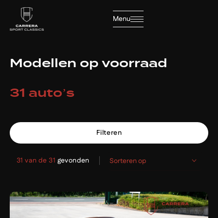
Filters
Menu
Sluiten
Merk
Modellen op voorraad
Merk
31 auto’s
Model
Home
Model
Filteren
Collectie
Transmissie
31 van de 31
gevonden
Sorteren op
Diensten
Semi-automaat
5
Handgeschakeld
25
Automaat
1
Brandstof
Over ons