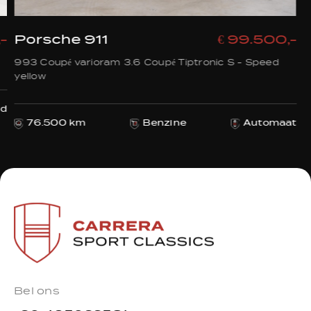
-
Porsche 911
€ 99.500,-
993 Coupé varioram 3.6 Coupé Tiptronic S - Speed
yellow
ld
76.500 km
Benzine
Automaat
Bel ons