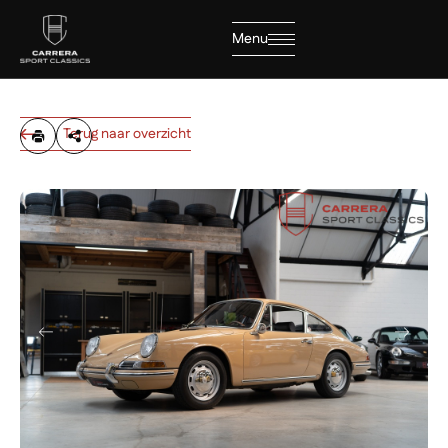
Menu
Sluiten
Terug naar overzicht
Home
Collectie
Diensten
Over ons