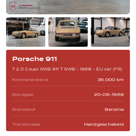
Evenementen
Verkocht
Aanvraagformulier
Porsche 911
T 2.0 Coupé SWB 911 T SWB - 1968 - EU car (FR)
Contact
Kilometerstand
36.000 km
Bouwjaar
20-06-1968
Bel ons
Brandstof
Benzine
+32 495233581
Transmissie
Handgeschakeld
E-mail ons