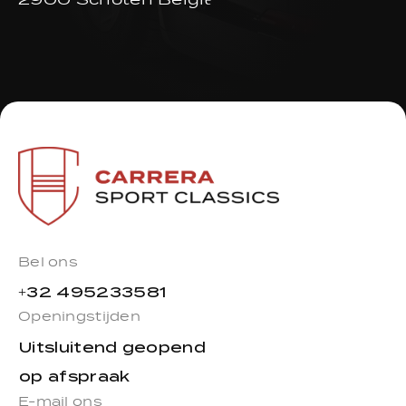
2900 Schoten België
Bel ons
+32 495233581
Openingstijden
Uitsluitend geopend
op afspraak
E-mail ons