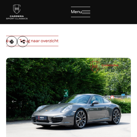
Menu
Sluiten
Terug naar overzicht
Home
Collectie
Diensten
Over ons