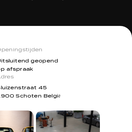
peningstijden
Uitsluitend geopend
op afspraak
Adres
luizenstraat 45
900 Schoten België