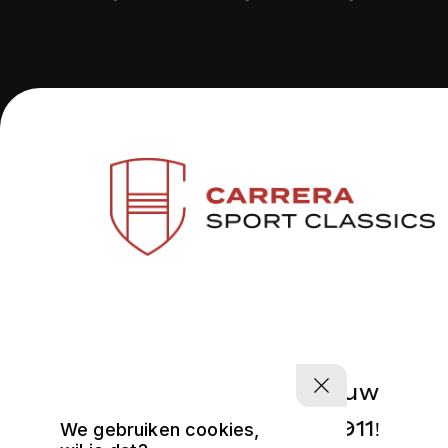
Vind vandaag nog uw
perfecte Porsche 911!
We gebruiken cookies,