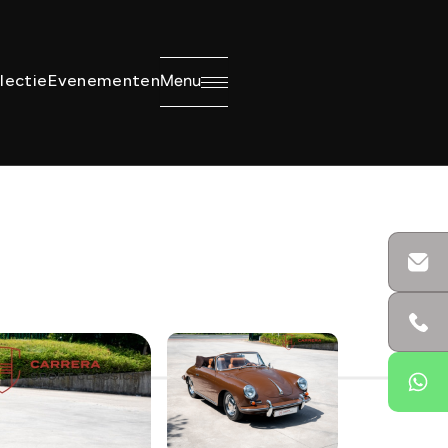
Menu
lectie
Evenementen
Sluiten
Bel ons
+32 495233581