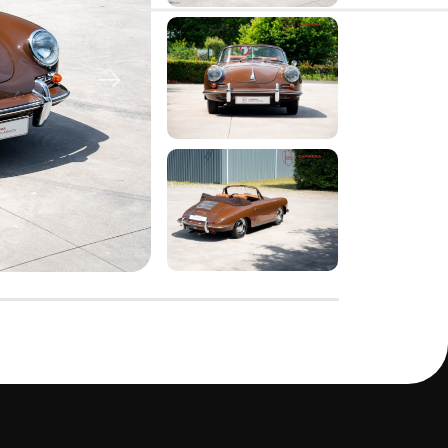
E-mail ons
info@carrera-sport-classics.be
Adres
Sluizenstraat 45
2900 Schoten België
Openingstijden
Geopend op afspraak
Facebook
Instagram
WhatsApp