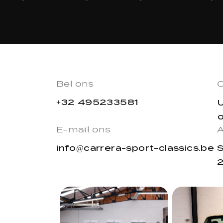
Bel ons
O
+32 495233581
E-mail ons
info@carrera-sport-classics.be
S
2