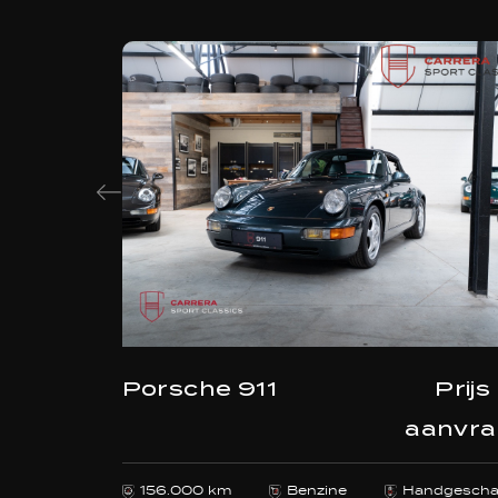
Porsche 911
Prijs
aanvr
156.000 km
Benzine
Handgescha