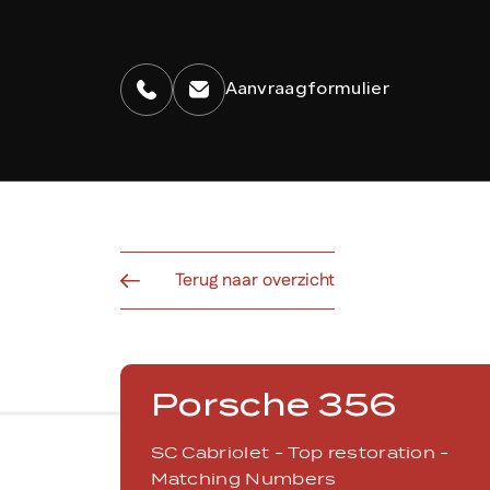
Aanvraagformulier
Diensten
Terug naar overzicht
Home
Porsche 356
Collectie
SC Cabriolet - Top restoration -
Matching Numbers