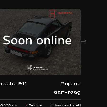
rsche 911
Prijs op
Porsche
aanvraag
03.000 km
Benzine
Handgeschakeld
14.500 km