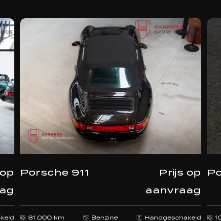
 op
Porsche 911
Prijs op
Po
aag
aanvraag
keld
81.000 km
Benzine
Handgeschakeld
1