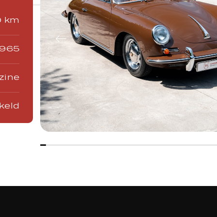
0 km
1965
zine
keld