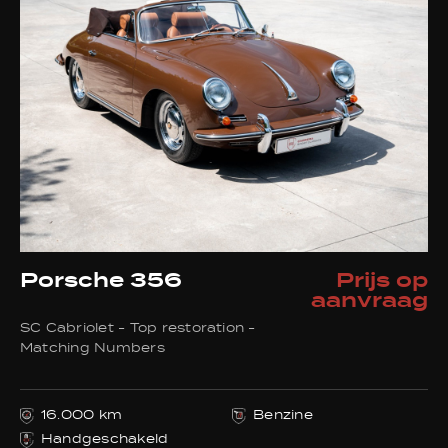
Benzine
31
Evenementen
Verkocht
Aanvraagformulier
Contact
Porsche 356
Prijs op
aanvraag
SC Cabriolet - Top restoration -
Bel ons
Matching Numbers
+32 495233581
16.000 km
Benzine
E-mail ons
Handgeschakeld