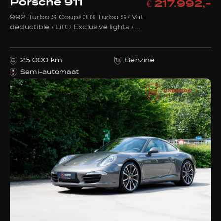
Porsche 911
€ 217.992,-
992 Turbo S Coupé 3.8 Turbo S / Vat
deductible / Lift / Exclusive lights / ...
25.000 km
Benzine
Semi-automaat