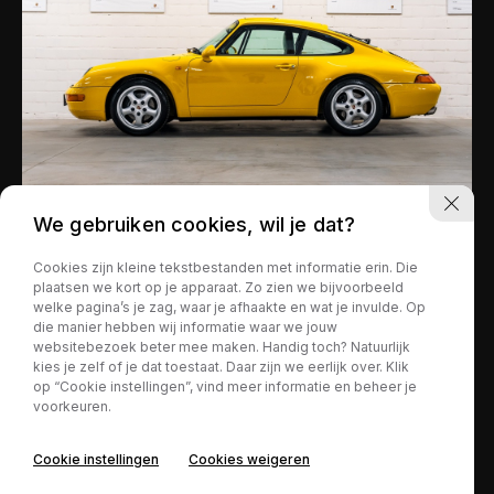
We gebruiken cookies, wil je dat?
Porsche 911
€ 99.500,-
Cookies zijn kleine tekstbestanden met informatie erin. Die
plaatsen we kort op je apparaat. Zo zien we bijvoorbeeld
993 Coupé varioram 3.6 Coupé
welke pagina’s je zag, waar je afhaakte en wat je invulde. Op
Tiptronic S - Speed yellow
die manier hebben wij informatie waar we jouw
websitebezoek beter mee maken. Handig toch? Natuurlijk
kies je zelf of je dat toestaat. Daar zijn we eerlijk over. Klik
op “Cookie instellingen”, vind meer informatie en beheer je
76.500 km
Benzine
voorkeuren.
Automaat
Cookie instellingen
Cookies weigeren