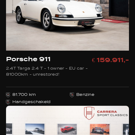
Porsche 911
€ 159.911,-
2.4T Targa 2.4 T - 1 owner - EU car -
81000km - unrestored!
81.700 km
Benzine
Handgeschakeld