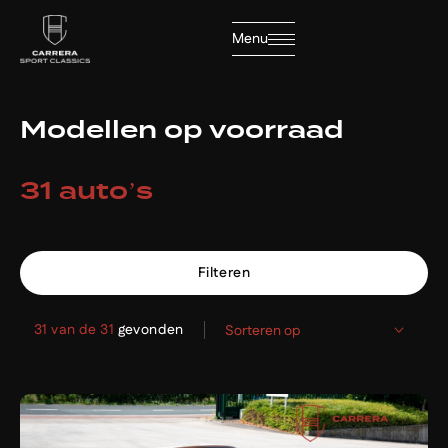
Filters
Menu
Sluiten
Merk
Modellen op voorraad
Merk
31 auto’s
Model
Home
Model
Filteren
Collectie
Transmissie
31 van de 31
gevonden
Sorteren op
Diensten
Semi-automaat
5
Handgeschakeld
25
Automaat
1
Brandstof
Over ons