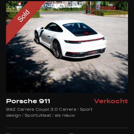
info@carrera-sport-classics.be
Adres
Sluizenstraat 45
2900 Schoten België
Openingstijden
Geopend op afspraak
Facebook
Instagram
WhatsApp
Porsche 911
Verkocht
992 Carrera Coupé 3.0 Carrera / Sport
design / Sportuitlaat / als nieuw